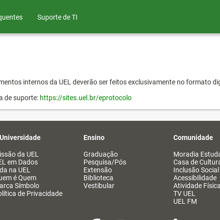
quentes
Suporte de TI
entos internos da UEL deverão ser feitos exclusivamente no formato dig
a de suporte:
https://sites.uel.br/eprotocolo
 Universidade
Ensino
Comunidade
issão da UEL
Graduação
Moradia Estuda
EL em Dados
Pesquisa/Pós
Casa de Cultur
ida na UEL
Extensão
Inclusão Social
uem é Quem
Biblioteca
Acessibilidade
arca Símbolo
Vestibular
Atividade Físic
lítica de Privacidade
TV UEL
UEL FM