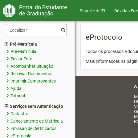
Portal do Estudante
Suporte de TI
Dúvidas Fre
de Graduação
eProtocolo
Pré-Matrícula
Pré-Matrícula
Todos os processos e docum
Enviar Foto
Mais informações na págin
Acompanhar Situação
Reenviar Documentos
Imprimir Comprovantes
A
Ajuda
Tutorial
M
U
Serviços sem Autenticação
V
Q
Cadastro
M
Cancelamento de Matrícula
Po
Emissão de Certificados
eProtocolo