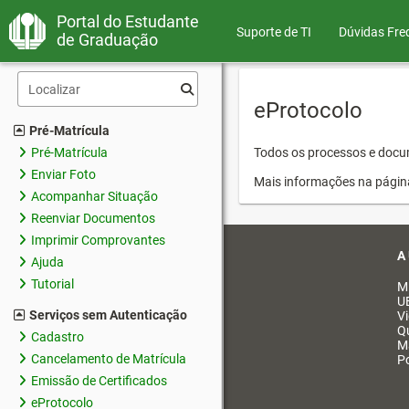
Portal do Estudante
Suporte de TI
Dúvidas Fre
de Graduação
eProtocolo
Pré-Matrícula
Pré-Matrícula
Todos os processos e docum
Enviar Foto
Mais informações na págin
Acompanhar Situação
Reenviar Documentos
Imprimir Comprovantes
A
Ajuda
Tutorial
M
U
Serviços sem Autenticação
V
Q
Cadastro
M
Cancelamento de Matrícula
Po
Emissão de Certificados
eProtocolo