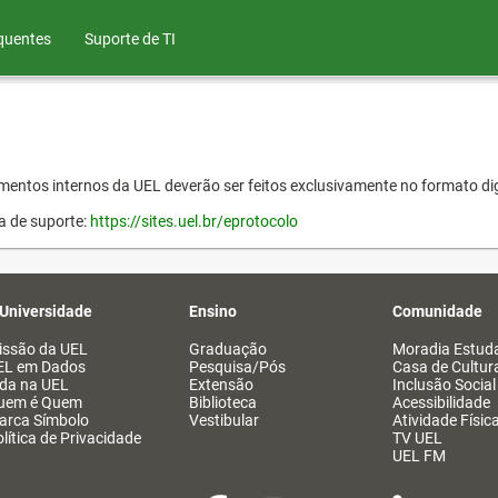
quentes
Suporte de TI
entos internos da UEL deverão ser feitos exclusivamente no formato dig
a de suporte:
https://sites.uel.br/eprotocolo
 Universidade
Ensino
Comunidade
issão da UEL
Graduação
Moradia Estuda
EL em Dados
Pesquisa/Pós
Casa de Cultur
ida na UEL
Extensão
Inclusão Social
uem é Quem
Biblioteca
Acessibilidade
arca Símbolo
Vestibular
Atividade Físic
lítica de Privacidade
TV UEL
UEL FM