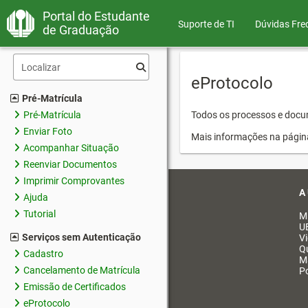
Portal do Estudante
Suporte de TI
Dúvidas Fre
de Graduação
eProtocolo
Pré-Matrícula
Pré-Matrícula
Todos os processos e docum
Enviar Foto
Mais informações na págin
Acompanhar Situação
Reenviar Documentos
Imprimir Comprovantes
A
Ajuda
Tutorial
M
U
Serviços sem Autenticação
V
Q
Cadastro
M
Cancelamento de Matrícula
Po
Emissão de Certificados
eProtocolo