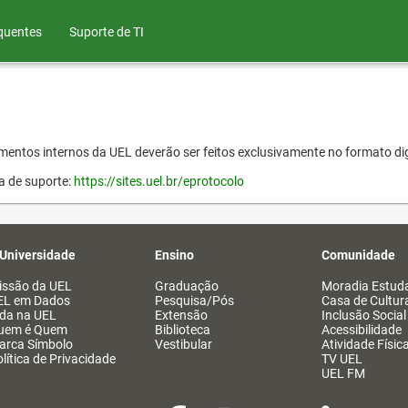
quentes
Suporte de TI
entos internos da UEL deverão ser feitos exclusivamente no formato dig
a de suporte:
https://sites.uel.br/eprotocolo
 Universidade
Ensino
Comunidade
issão da UEL
Graduação
Moradia Estuda
EL em Dados
Pesquisa/Pós
Casa de Cultur
ida na UEL
Extensão
Inclusão Social
uem é Quem
Biblioteca
Acessibilidade
arca Símbolo
Vestibular
Atividade Físic
lítica de Privacidade
TV UEL
UEL FM