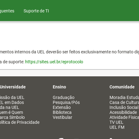
quentes
Suporte de TI
entos internos da UEL deverão ser feitos exclusivamente no formato dig
a de suporte:
https://sites.uel.br/eprotocolo
 Universidade
Ensino
Comunidade
issão da UEL
Graduação
Moradia Estuda
EL em Dados
Pesquisa/Pós
Casa de Cultur
ida na UEL
Extensão
Inclusão Social
uem é Quem
Biblioteca
Acessibilidade
arca Símbolo
Vestibular
Atividade Físic
lítica de Privacidade
TV UEL
UEL FM