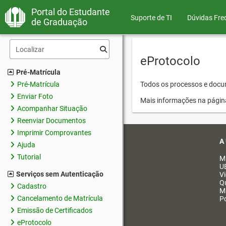
Portal do Estudante
Suporte de TI
Dúvidas Fre
de Graduação
eProtocolo
Pré-Matrícula
Pré-Matrícula
Todos os processos e docum
Enviar Foto
Mais informações na págin
Acompanhar Situação
Reenviar Documentos
Imprimir Comprovantes
A
Ajuda
Tutorial
M
U
Serviços sem Autenticação
V
Q
Cadastro
M
Cancelamento de Matrícula
Po
Emissão de Certificados
eProtocolo