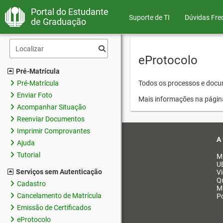
Portal do Estudante
Suporte de TI
Dúvidas Fre
de Graduação
eProtocolo
Pré-Matrícula
Pré-Matrícula
Todos os processos e docum
Enviar Foto
Mais informações na págin
Acompanhar Situação
Reenviar Documentos
Imprimir Comprovantes
A
Ajuda
Tutorial
M
U
Serviços sem Autenticação
V
Q
Cadastro
M
Cancelamento de Matrícula
Po
Emissão de Certificados
eProtocolo