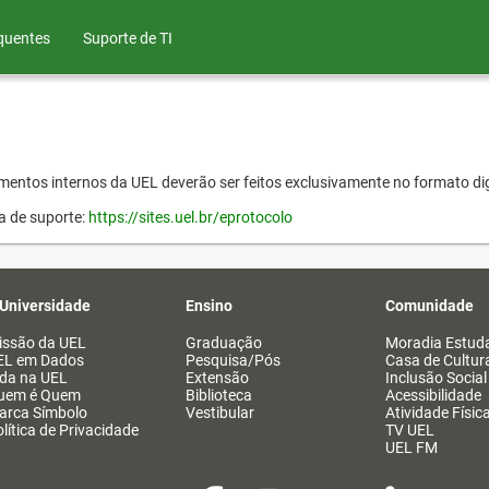
quentes
Suporte de TI
entos internos da UEL deverão ser feitos exclusivamente no formato dig
a de suporte:
https://sites.uel.br/eprotocolo
 Universidade
Ensino
Comunidade
issão da UEL
Graduação
Moradia Estuda
EL em Dados
Pesquisa/Pós
Casa de Cultur
ida na UEL
Extensão
Inclusão Social
uem é Quem
Biblioteca
Acessibilidade
arca Símbolo
Vestibular
Atividade Físic
lítica de Privacidade
TV UEL
UEL FM