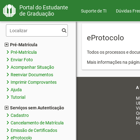
Portal do Estudante
Suporte de TI
Dúvidas Fre
de Graduação
eProtocolo
Pré-Matrícula
Pré-Matrícula
Todos os processos e docum
Enviar Foto
Mais informações na págin
Acompanhar Situação
Reenviar Documentos
Imprimir Comprovantes
A
Ajuda
Tutorial
M
U
Serviços sem Autenticação
V
Q
Cadastro
M
Cancelamento de Matrícula
Po
Emissão de Certificados
eProtocolo