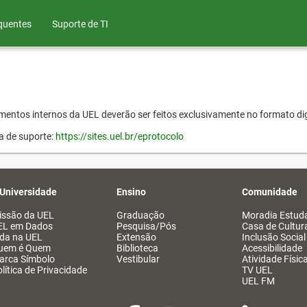
quentes
Suporte de TI
entos internos da UEL deverão ser feitos exclusivamente no formato dig
a de suporte:
https://sites.uel.br/eprotocolo
 Universidade
Ensino
Comunidade
issão da UEL
Graduação
Moradia Estuda
EL em Dados
Pesquisa/Pós
Casa de Cultur
ida na UEL
Extensão
Inclusão Social
uem é Quem
Biblioteca
Acessibilidade
arca Símbolo
Vestibular
Atividade Físic
lítica de Privacidade
TV UEL
UEL FM