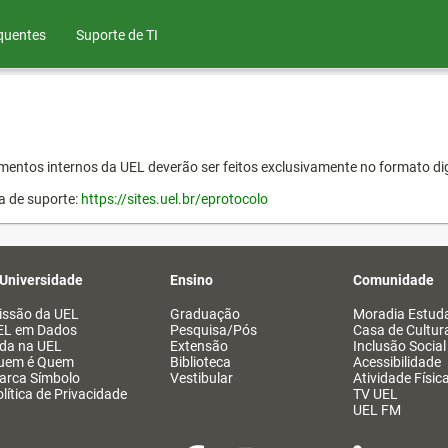
quentes
Suporte de TI
entos internos da UEL deverão ser feitos exclusivamente no formato dig
a de suporte:
https://sites.uel.br/eprotocolo
 Universidade
Ensino
Comunidade
issão da UEL
Graduação
Moradia Estuda
EL em Dados
Pesquisa/Pós
Casa de Cultur
ida na UEL
Extensão
Inclusão Social
uem é Quem
Biblioteca
Acessibilidade
arca Símbolo
Vestibular
Atividade Físic
lítica de Privacidade
TV UEL
UEL FM