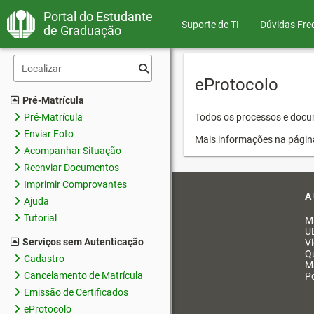
Portal do Estudante
Suporte de TI
Dúvidas Fre
de Graduação
eProtocolo
Pré-Matrícula
Pré-Matrícula
Todos os processos e docum
Enviar Foto
Mais informações na págin
Acompanhar Situação
Reenviar Documentos
Imprimir Comprovantes
A
Ajuda
Tutorial
M
U
Serviços sem Autenticação
V
Q
Cadastro
M
Cancelamento de Matrícula
Po
Emissão de Certificados
eProtocolo