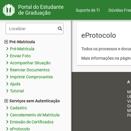
Portal do Estudante
Suporte de TI
Dúvidas Fre
de Graduação
eProtocolo
Pré-Matrícula
Pré-Matrícula
Todos os processos e docum
Enviar Foto
Mais informações na págin
Acompanhar Situação
Reenviar Documentos
Imprimir Comprovantes
A
Ajuda
Tutorial
M
U
Serviços sem Autenticação
V
Q
Cadastro
M
Cancelamento de Matrícula
Po
Emissão de Certificados
eProtocolo