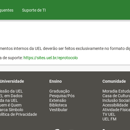
quentes
Suporte de TI
entos internos da UEL deverão ser feitos exclusivamente no formato dig
a de suporte:
https://sites.uel.br/eprotocolo
 Universidade
Ensino
Comunidade
issão da UEL
Graduação
Moradia Estuda
EL em Dados
Pesquisa/Pós
Casa de Cultur
ida na UEL
Extensão
Inclusão Social
uem é Quem
Biblioteca
Acessibilidade
arca Símbolo
Vestibular
Atividade Físic
lítica de Privacidade
TV UEL
UEL FM