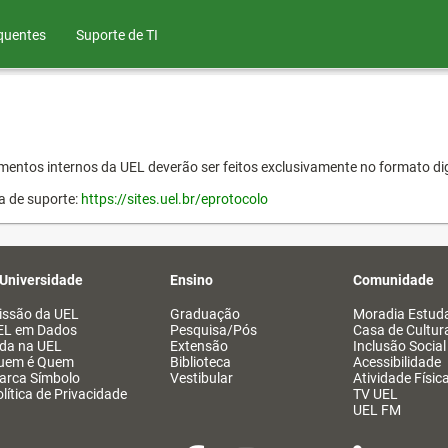
quentes
Suporte de TI
entos internos da UEL deverão ser feitos exclusivamente no formato dig
a de suporte:
https://sites.uel.br/eprotocolo
 Universidade
Ensino
Comunidade
issão da UEL
Graduação
Moradia Estuda
EL em Dados
Pesquisa/Pós
Casa de Cultur
ida na UEL
Extensão
Inclusão Social
uem é Quem
Biblioteca
Acessibilidade
arca Símbolo
Vestibular
Atividade Físic
lítica de Privacidade
TV UEL
UEL FM