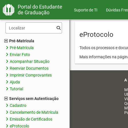
Portal do Estudante
Suporte de TI
Dúvidas Fre
de Graduação
eProtocolo
Pré-Matrícula
Pré-Matrícula
Todos os processos e docum
Enviar Foto
Mais informações na págin
Acompanhar Situação
Reenviar Documentos
Imprimir Comprovantes
A
Ajuda
Tutorial
M
U
Serviços sem Autenticação
V
Q
Cadastro
M
Cancelamento de Matrícula
Po
Emissão de Certificados
eProtocolo