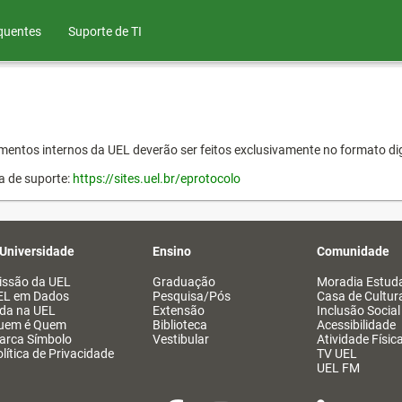
quentes
Suporte de TI
entos internos da UEL deverão ser feitos exclusivamente no formato dig
a de suporte:
https://sites.uel.br/eprotocolo
 Universidade
Ensino
Comunidade
issão da UEL
Graduação
Moradia Estuda
EL em Dados
Pesquisa/Pós
Casa de Cultur
ida na UEL
Extensão
Inclusão Social
uem é Quem
Biblioteca
Acessibilidade
arca Símbolo
Vestibular
Atividade Físic
lítica de Privacidade
TV UEL
UEL FM