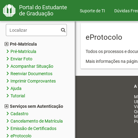
Portal do Estudante
Suporte de TI
Dúvidas Fre
de Graduação
eProtocolo
Pré-Matrícula
Pré-Matrícula
Todos os processos e docum
Enviar Foto
Mais informações na págin
Acompanhar Situação
Reenviar Documentos
Imprimir Comprovantes
A
Ajuda
Tutorial
M
U
Serviços sem Autenticação
V
Q
Cadastro
M
Cancelamento de Matrícula
Po
Emissão de Certificados
eProtocolo