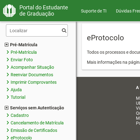
Portal do Estudante
Suporte de TI
Dúvidas Fre
de Graduação
eProtocolo
Pré-Matrícula
Pré-Matrícula
Todos os processos e docum
Enviar Foto
Mais informações na págin
Acompanhar Situação
Reenviar Documentos
Imprimir Comprovantes
A
Ajuda
Tutorial
M
U
Serviços sem Autenticação
V
Q
Cadastro
M
Cancelamento de Matrícula
Po
Emissão de Certificados
eProtocolo