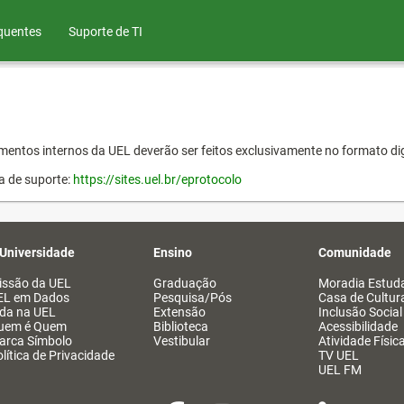
quentes
Suporte de TI
entos internos da UEL deverão ser feitos exclusivamente no formato dig
a de suporte:
https://sites.uel.br/eprotocolo
 Universidade
Ensino
Comunidade
issão da UEL
Graduação
Moradia Estuda
EL em Dados
Pesquisa/Pós
Casa de Cultur
ida na UEL
Extensão
Inclusão Social
uem é Quem
Biblioteca
Acessibilidade
arca Símbolo
Vestibular
Atividade Físic
lítica de Privacidade
TV UEL
UEL FM