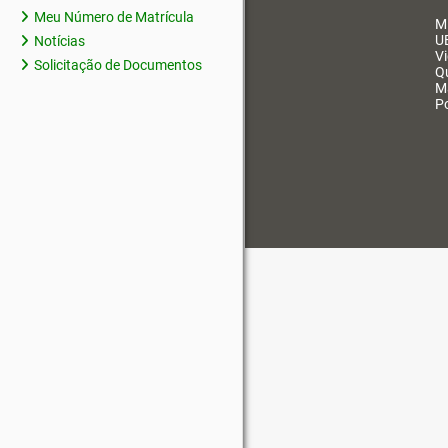
Meu Número de Matrícula
M
U
Notícias
V
Solicitação de Documentos
Q
M
Po