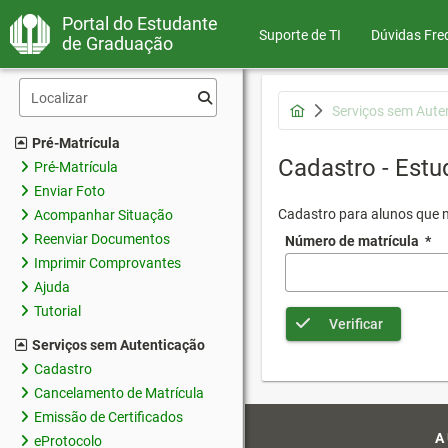
Portal do Estudante
Suporte de TI
Dúvidas Fre
de Graduação
Serviços sem Aute
Pré-Matrícula
Cadastro - Estu
Pré-Matrícula
Enviar Foto
Cadastro para alunos que n
Acompanhar Situação
Reenviar Documentos
Número de matrícula
*
Imprimir Comprovantes
Ajuda
Tutorial
Verificar
Serviços sem Autenticação
Cadastro
Cancelamento de Matrícula
Emissão de Certificados
A
eProtocolo