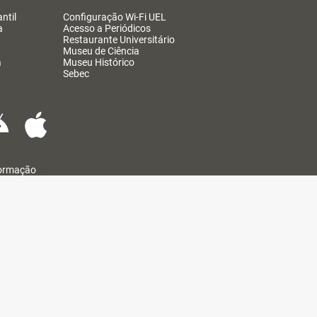
ntil
Configuração Wi-Fi UEL
a
Acesso a Periódicos
Restaurante Universitário
Museu de Ciência
a
Museu Histórico
Sebec
formação
@