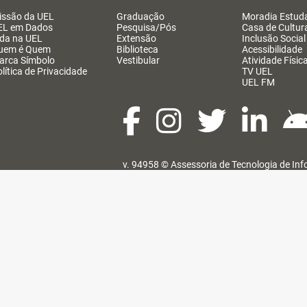
issão da UEL
Graduação
Moradia Estuda
EL em Dados
Pesquisa/Pós
Casa de Cultur
ida na UEL
Extensão
Inclusão Social
uem é Quem
Biblioteca
Acessibilidade
arca Símbolo
Vestibular
Atividade Físic
lítica de Privacidade
TV UEL
UEL FM
v. 94958 ©
Assessoria de Tecnologia de In