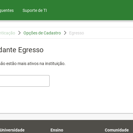
quentes
Suporte de TI
nticação
Opções de Cadastro
Egresso
dante Egresso
ão estão mais ativos na instituição.
 Universidade
Ensino
Comunidade