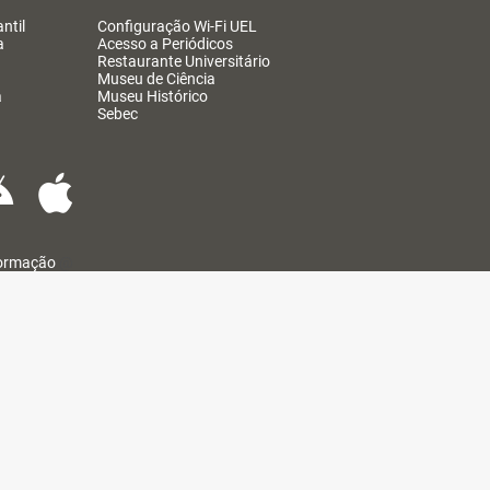
ntil
Configuração Wi-Fi UEL
a
Acesso a Periódicos
Restaurante Universitário
Museu de Ciência
a
Museu Histórico
Sebec
formação
@