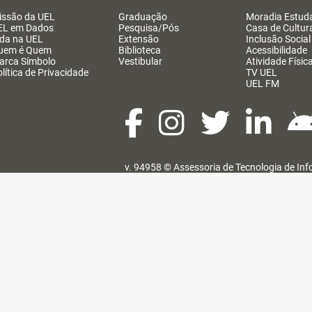
issão da UEL
Graduação
Moradia Estuda
EL em Dados
Pesquisa/Pós
Casa de Cultur
ida na UEL
Extensão
Inclusão Social
uem é Quem
Biblioteca
Acessibilidade
arca Símbolo
Vestibular
Atividade Físic
lítica de Privacidade
TV UEL
UEL FM
v. 94958 ©
Assessoria de Tecnologia de In