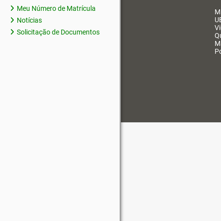
Meu Número de Matrícula
M
U
Notícias
V
Solicitação de Documentos
Q
M
Po