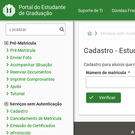
Portal do Estudante
Suporte de TI
Dúvidas Fre
de Graduação
Serviços sem Aute
Pré-Matrícula
Cadastro - Estu
Pré-Matrícula
Enviar Foto
Cadastro para alunos que n
Acompanhar Situação
Reenviar Documentos
Número de matrícula
*
Imprimir Comprovantes
Ajuda
Tutorial
Verificar
Serviços sem Autenticação
Cadastro
Cancelamento de Matrícula
Emissão de Certificados
A
eProtocolo