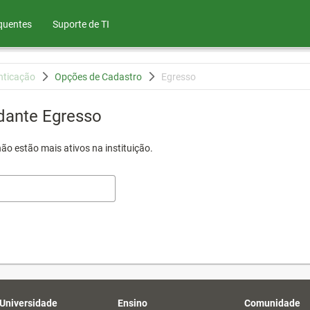
quentes
Suporte de TI
nticação
Opções de Cadastro
Egresso
dante Egresso
ão estão mais ativos na instituição.
 Universidade
Ensino
Comunidade