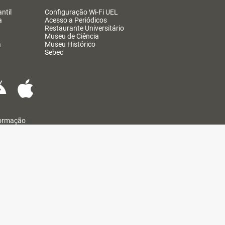
ntil
Configuração Wi-Fi UEL
a
Acesso a Periódicos
Restaurante Universitário
Museu de Ciência
a
Museu Histórico
Sebec
formação
@