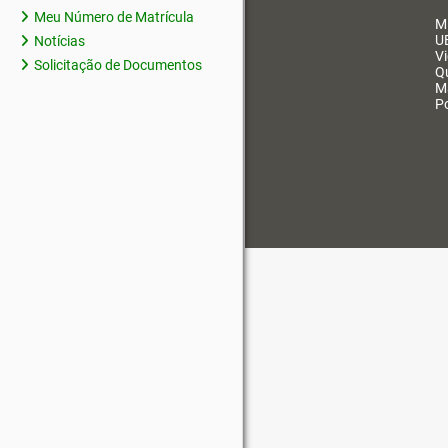
Meu Número de Matrícula
M
U
Notícias
V
Solicitação de Documentos
Q
M
Po