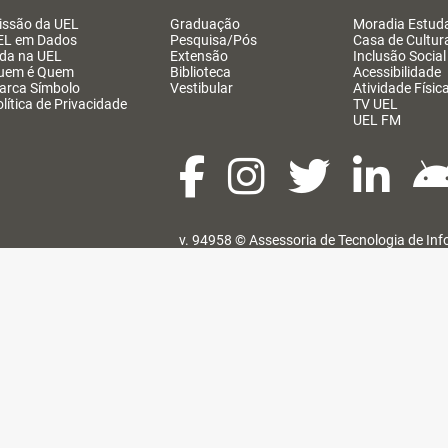
issão da UEL
Graduação
Moradia Estuda
EL em Dados
Pesquisa/Pós
Casa de Cultur
ida na UEL
Extensão
Inclusão Social
uem é Quem
Biblioteca
Acessibilidade
arca Símbolo
Vestibular
Atividade Físic
lítica de Privacidade
TV UEL
UEL FM
v. 94958 ©
Assessoria de Tecnologia de In