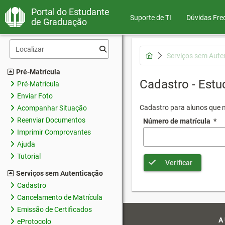
Portal do Estudante
Suporte de TI
Dúvidas Fre
de Graduação
Serviços sem Aute
Pré-Matrícula
Cadastro - Estu
Pré-Matrícula
Enviar Foto
Cadastro para alunos que n
Acompanhar Situação
Reenviar Documentos
Número de matrícula
*
Imprimir Comprovantes
Ajuda
Tutorial
Verificar
Serviços sem Autenticação
Cadastro
Cancelamento de Matrícula
Emissão de Certificados
A
eProtocolo