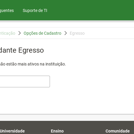
quentes
Suporte de TI
nticação
Opções de Cadastro
Egresso
dante Egresso
ão estão mais ativos na instituição.
 Universidade
Ensino
Comunidade