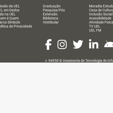
issão da UEL
Graduação
Moradia Estuda
EL em Dados
Pesquisa/Pós
Casa de Cultur
ida na UEL
Extensão
Inclusão Social
uem é Quem
Biblioteca
Acessibilidade
arca Símbolo
Vestibular
Atividade Físic
lítica de Privacidade
TV UEL
UEL FM
v. 94958 ©
Assessoria de Tecnologia de In