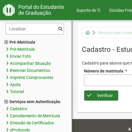
Portal do Estudante
Suporte de TI
Dúvidas Fre
de Graduação
Serviços sem Aute
Pré-Matrícula
Cadastro - Estu
Pré-Matrícula
Enviar Foto
Cadastro para alunos que n
Acompanhar Situação
Reenviar Documentos
Número de matrícula
*
Imprimir Comprovantes
Ajuda
Tutorial
Verificar
Serviços sem Autenticação
Cadastro
Cancelamento de Matrícula
Emissão de Certificados
A
eProtocolo