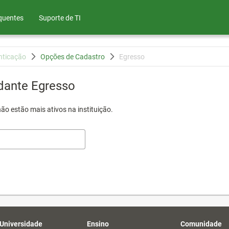
quentes
Suporte de TI
nticação
Opções de Cadastro
Egresso
dante Egresso
ão estão mais ativos na instituição.
 Universidade
Ensino
Comunidade