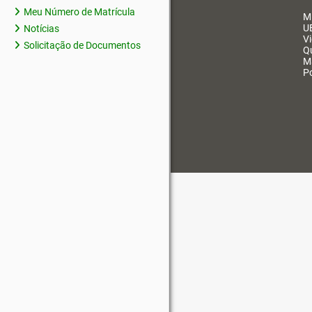
Meu Número de Matrícula
M
U
Notícias
V
Solicitação de Documentos
Q
M
Po