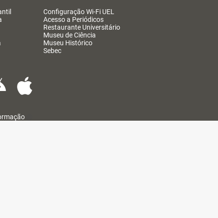
ntil
Configuração Wi-Fi UEL
a
Acesso a Periódicos
Restaurante Universitário
Museu de Ciência
a
Museu Histórico
Sebec
formação
@