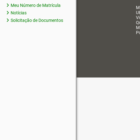
Meu Número de Matrícula
M
U
Notícias
V
Solicitação de Documentos
Q
M
Po