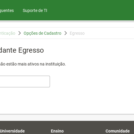
quentes
Suporte de TI
nticação
Opções de Cadastro
Egresso
dante Egresso
ão estão mais ativos na instituição.
 Universidade
Ensino
Comunidade