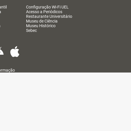
ntil
Configuração Wi-Fi UEL
a
Acesso a Periódicos
Restaurante Universitário
Museu de Ciência
a
Museu Histórico
Sebec
formação
@