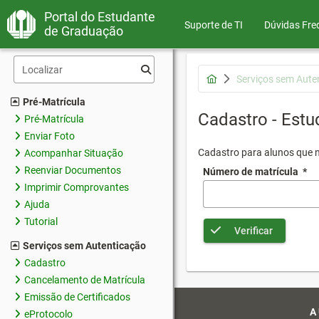
Portal do Estudante
Suporte de TI
Dúvidas Fre
de Graduação
Serviços sem Aute
Pré-Matrícula
Cadastro - Estu
Pré-Matrícula
Enviar Foto
Cadastro para alunos que n
Acompanhar Situação
Reenviar Documentos
Número de matrícula
*
Imprimir Comprovantes
Ajuda
Tutorial
Verificar
Serviços sem Autenticação
Cadastro
Cancelamento de Matrícula
Emissão de Certificados
A
eProtocolo