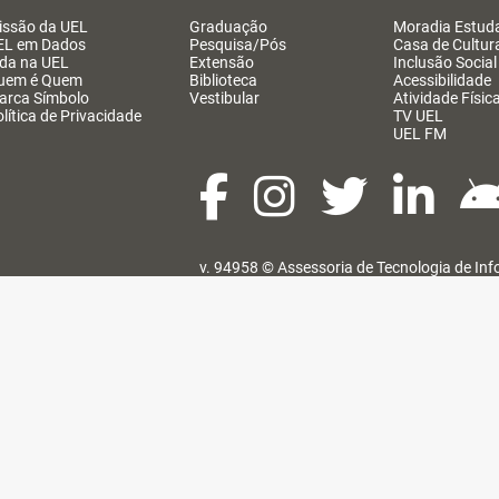
issão da UEL
Graduação
Moradia Estuda
EL em Dados
Pesquisa/Pós
Casa de Cultur
ida na UEL
Extensão
Inclusão Social
uem é Quem
Biblioteca
Acessibilidade
arca Símbolo
Vestibular
Atividade Físic
lítica de Privacidade
TV UEL
UEL FM
v. 94958 ©
Assessoria de Tecnologia de In