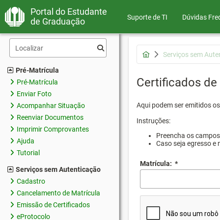
Portal do Estudante
Suporte de TI
Dúvidas Fre
de Graduação
Serviços sem Aute
Pré-Matrícula
Certificados de
Pré-Matrícula
Enviar Foto
Aqui podem ser emitidos os
Acompanhar Situação
Reenviar Documentos
Instruções:
Imprimir Comprovantes
Preencha os campos d
Ajuda
Caso seja egresso e 
Tutorial
Matrícula:
*
Serviços sem Autenticação
Cadastro
Cancelamento de Matrícula
Emissão de Certificados
eProtocolo