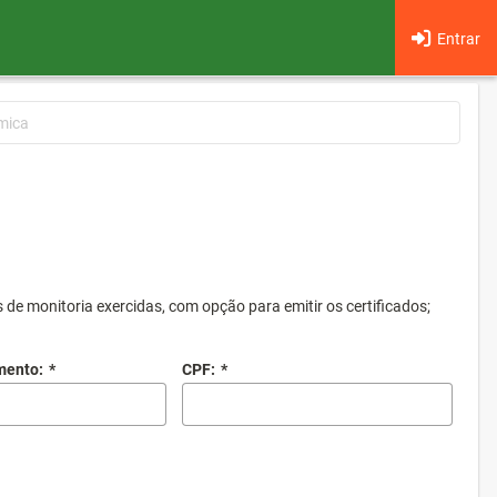
Entrar
mica
 de monitoria exercidas, com opção para emitir os certificados;
mento:
*
CPF:
*