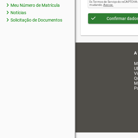
Meu Número de Matrícula
Notícias
Confirmar dado
Solicitação de Documentos
A
M
U
V
Q
M
Po