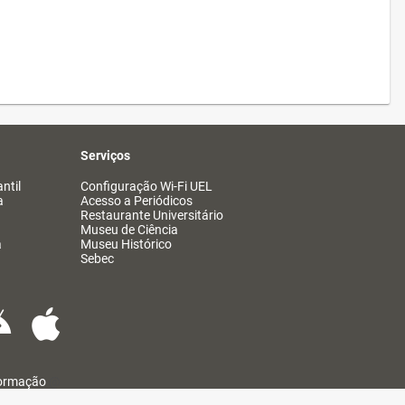
Serviços
ntil
Configuração Wi-Fi UEL
a
Acesso a Periódicos
Restaurante Universitário
Museu de Ciência
a
Museu Histórico
Sebec
formação
@