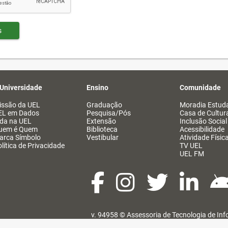
s
 Universidade
Ensino
Comunidade
issão da UEL
Graduação
Moradia Estuda
EL em Dados
Pesquisa/Pós
Casa de Cultur
ida na UEL
Extensão
Inclusão Social
uem é Quem
Biblioteca
Acessibilidade
arca Símbolo
Vestibular
Atividade Físic
lítica de Privacidade
TV UEL
UEL FM
v. 94958 ©
Assessoria de Tecnologia de In