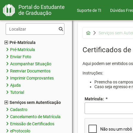
Portal do Estudante
Suporte de TI
Dúvidas Fre
de Graduação
Serviços sem Aute
Pré-Matrícula
Certificados de
Pré-Matrícula
Enviar Foto
Aqui podem ser emitidos os 
Acompanhar Situação
Reenviar Documentos
Instruções:
Imprimir Comprovantes
Preencha os campos d
Ajuda
Caso seja egresso e 
Tutorial
Matrícula:
*
Serviços sem Autenticação
Cadastro
Cancelamento de Matrícula
Emissão de Certificados
eProtocolo