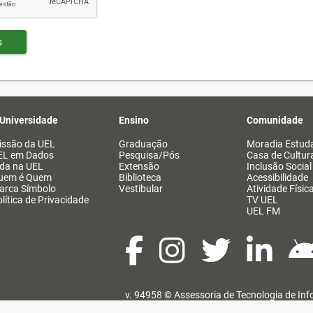
s
 Universidade
Ensino
Comunidade
issão da UEL
Graduação
Moradia Estuda
EL em Dados
Pesquisa/Pós
Casa de Cultur
ida na UEL
Extensão
Inclusão Social
uem é Quem
Biblioteca
Acessibilidade
arca Símbolo
Vestibular
Atividade Físic
lítica de Privacidade
TV UEL
UEL FM
v. 94958 ©
Assessoria de Tecnologia de In