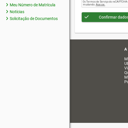
Meu Número de Matrícula
Notícias
Confirmar dado
Solicitação de Documentos
A
M
U
V
Q
M
Po