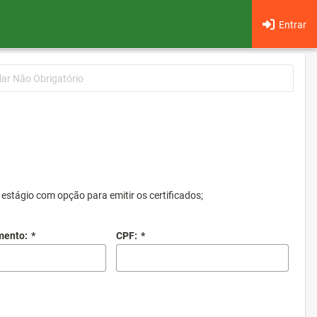
Entrar
lar Não Obrigatório
estágio com opção para emitir os certificados;
mento:
*
CPF:
*