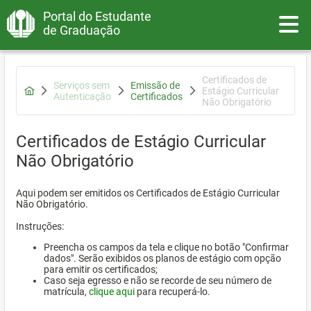
Portal do Estudante
Toggle
de Graduação
Certificados de
Serviços sem
Emissão de
Estágio Curricular
Autenticação
Certificados
Não Obrigatório
Certificados de Estágio Curricular
Não Obrigatório
Aqui podem ser emitidos os Certificados de Estágio Curricular
Não Obrigatório.
Instruções:
Preencha os campos da tela e clique no botão "Confirmar
dados". Serão exibidos os planos de estágio com opção
para emitir os certificados;
Caso seja egresso e não se recorde de seu número de
matrícula,
clique aqui
para recuperá-lo.