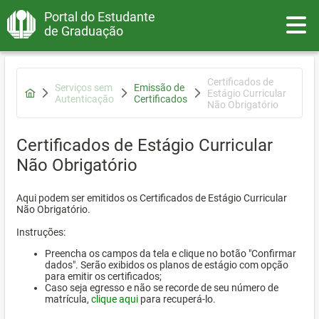
Portal do Estudante
Toggle
de Graduação
Certificados de
Serviços sem
Emissão de
Estágio Curricular
Autenticação
Certificados
Não Obrigatório
Certificados de Estágio Curricular
Não Obrigatório
Aqui podem ser emitidos os Certificados de Estágio Curricular
Não Obrigatório.
Instruções:
Preencha os campos da tela e clique no botão "Confirmar
dados". Serão exibidos os planos de estágio com opção
para emitir os certificados;
Caso seja egresso e não se recorde de seu número de
matrícula,
clique aqui
para recuperá-lo.