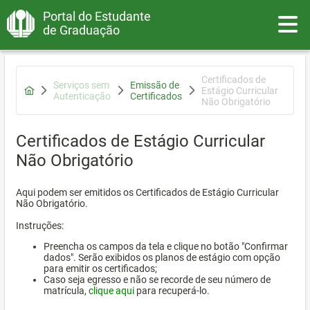
Portal do Estudante
Toggle
de Graduação
Certificados de
Serviços sem
Emissão de
Estágio Curricular
Autenticação
Certificados
Não Obrigatório
Certificados de Estágio Curricular
Não Obrigatório
Aqui podem ser emitidos os Certificados de Estágio Curricular
Não Obrigatório.
Instruções:
Preencha os campos da tela e clique no botão "Confirmar
dados". Serão exibidos os planos de estágio com opção
para emitir os certificados;
Caso seja egresso e não se recorde de seu número de
matrícula,
clique aqui
para recuperá-lo.