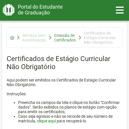
Portal do Estudante
Toggle
de Graduação
Certificados de
Serviços sem
Emissão de
Estágio Curricular
Autenticação
Certificados
Não Obrigatório
Certificados de Estágio Curricular
Não Obrigatório
Aqui podem ser emitidos os Certificados de Estágio Curricular
Não Obrigatório.
Instruções:
Preencha os campos da tela e clique no botão "Confirmar
dados". Serão exibidos os planos de estágio com opção
para emitir os certificados;
Caso seja egresso e não se recorde de seu número de
matrícula,
clique aqui
para recuperá-lo.