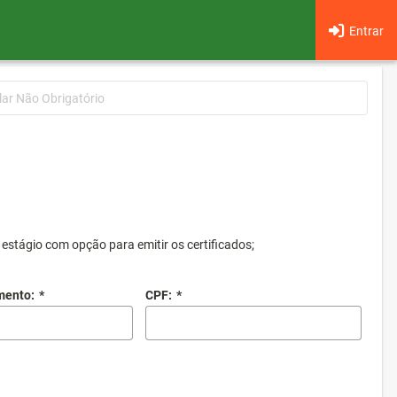
Entrar
lar Não Obrigatório
estágio com opção para emitir os certificados;
mento:
*
CPF:
*