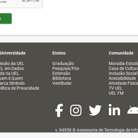
s
 Universidade
Ensino
Comunidade
issão da UEL
Graduação
Moradia Estuda
EL em Dados
Pesquisa/Pós
Casa de Cultur
ida na UEL
Extensão
Inclusão Social
uem é Quem
Biblioteca
Acessibilidade
arca Símbolo
Vestibular
Atividade Físic
lítica de Privacidade
TV UEL
UEL FM
v. 94958 ©
Assessoria de Tecnologia de In