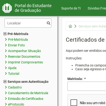
Portal do Estudante
Suporte de TI
Dúvidas Fre
de Graduação
Serviços sem Aute
Pré-Matrícula
Certificados de
Pré-Matrícula
Enviar Foto
Aqui podem ser emitidos os 
Acompanhar Situação
Reenviar Documentos
Instruções:
Imprimir Comprovantes
Preencha os campos d
Ajuda
Caso seja egresso e 
Tutorial
Matrícula:
*
Serviços sem Autenticação
Cadastro
Cancelamento de Matrícula
Emissão de Certificados
eProtocolo