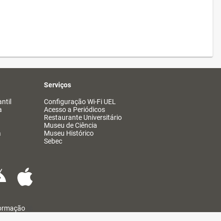
Serviços
ntil
Configuração Wi-Fi UEL
a
Acesso a Periódicos
Restaurante Universitário
Museu de Ciência
a
Museu Histórico
Sebec
formação
@