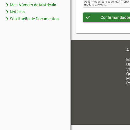
Meu Número de Matrícula
Notícias
Confirmar dado
Solicitação de Documentos
A
M
U
V
Q
M
Po