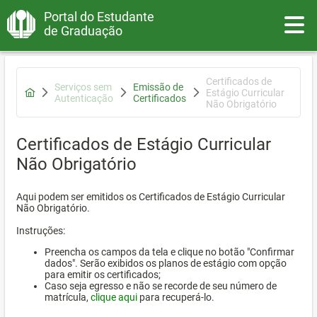
Portal do Estudante
Toggle
de Graduação
Certificados de
Serviços sem
Emissão de
Estágio Curricular
Autenticação
Certificados
Não Obrigatório
Certificados de Estágio Curricular
Não Obrigatório
Aqui podem ser emitidos os Certificados de Estágio Curricular
Não Obrigatório.
Instruções:
Preencha os campos da tela e clique no botão "Confirmar
dados". Serão exibidos os planos de estágio com opção
para emitir os certificados;
Caso seja egresso e não se recorde de seu número de
matrícula,
clique aqui
para recuperá-lo.