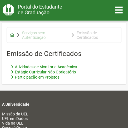
Portal do Estudante
Toggle
de Graduação
Serviços sem
Emissão de
Autenticação
Certificados
Emissão de Certificados
Atividades de Monitoria Acadêmica
Estágio Curricular Não Obrigatório
Participação em Projetos
A Universidade
Missão da UEL
UEL em Dados
Vida na UEL
Quem é Quem