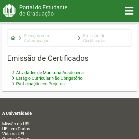
Portal do Estudante
Toggle
de Graduação
Serviços sem
Emissão de
Autenticação
Certificados
Emissão de Certificados
Atividades de Monitoria Acadêmica
Estágio Curricular Não Obrigatório
Participação em Projetos
A Universidade
Missão da UEL
UEL em Dados
Vida na UEL
Quem é Quem