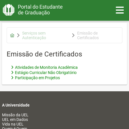
Portal do Estudante
Toggle
de Graduação
Serviços sem
Emissão de
Autenticação
Certificados
Emissão de Certificados
Atividades de Monitoria Acadêmica
Estágio Curricular Não Obrigatório
Participação em Projetos
A Universidade
Missão da UEL
UEL em Dados
Vida na UEL
Quem é Quem