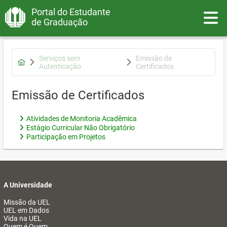
Portal do Estudante
Toggle
de Graduação
Serviços sem
Emissão de
Autenticação
Certificados
Emissão de Certificados
Atividades de Monitoria Acadêmica
Estágio Curricular Não Obrigatório
Participação em Projetos
A Universidade
Missão da UEL
UEL em Dados
Vida na UEL
Quem é Quem