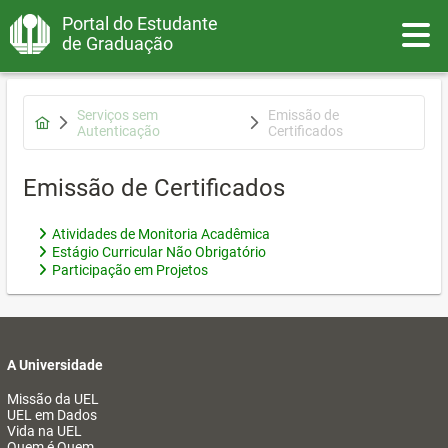
Portal do Estudante
Toggle
de Graduação
Serviços sem
Emissão de
Autenticação
Certificados
Emissão de Certificados
Atividades de Monitoria Acadêmica
Estágio Curricular Não Obrigatório
Participação em Projetos
A Universidade
Missão da UEL
UEL em Dados
Vida na UEL
Quem é Quem