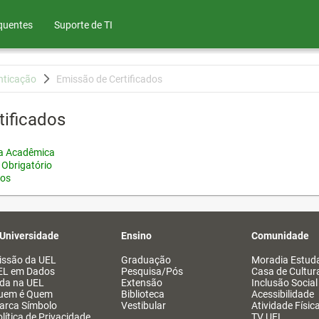
quentes
Suporte de TI
nticação
Emissão de Certificados
tificados
ia Acadêmica
 Obrigatório
tos
 Universidade
Ensino
Comunidade
issão da UEL
Graduação
Moradia Estuda
EL em Dados
Pesquisa/Pós
Casa de Cultur
ida na UEL
Extensão
Inclusão Social
uem é Quem
Biblioteca
Acessibilidade
arca Símbolo
Vestibular
Atividade Físic
lítica de Privacidade
TV UEL