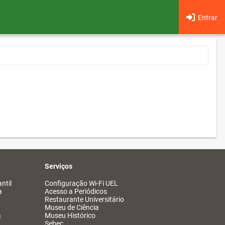
Entrar
Serviços
ntil
Configuração Wi-Fi UEL
a
Acesso a Periódicos
Restaurante Universitário
Museu de Ciência
a
Museu Histórico
Sebec