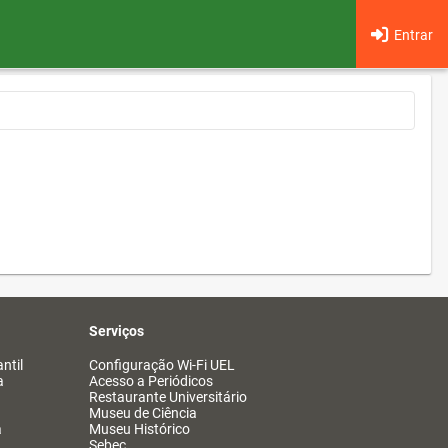
Entrar
Serviços
ntil
Configuração Wi-Fi UEL
a
Acesso a Periódicos
Restaurante Universitário
Museu de Ciência
a
Museu Histórico
Sebec