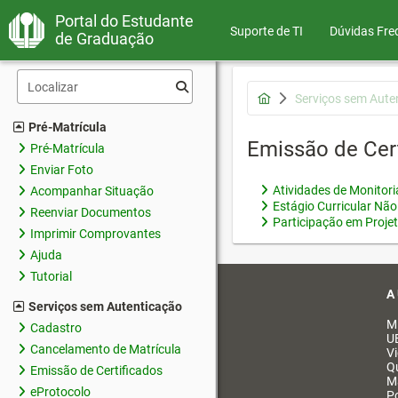
Portal do Estudante
Suporte de TI
Dúvidas Fre
de Graduação
Serviços sem Aute
Pré-Matrícula
Emissão de Cer
Pré-Matrícula
Enviar Foto
Atividades de Monitor
Acompanhar Situação
Estágio Curricular Não
Reenviar Documentos
Participação em Proje
Imprimir Comprovantes
Ajuda
Tutorial
A
Serviços sem Autenticação
M
Cadastro
U
Cancelamento de Matrícula
V
Q
Emissão de Certificados
M
eProtocolo
Po