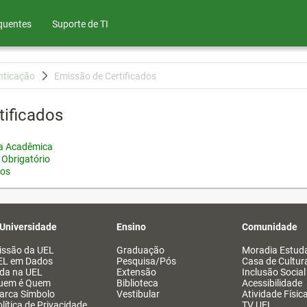
quentes
Suporte de TI
nticação
Emissão de Certificados
tificados
ia Acadêmica
 Obrigatório
tos
 Universidade
Ensino
Comunidade
issão da UEL
Graduação
Moradia Estuda
EL em Dados
Pesquisa/Pós
Casa de Cultur
ida na UEL
Extensão
Inclusão Social
uem é Quem
Biblioteca
Acessibilidade
arca Símbolo
Vestibular
Atividade Físic
lítica de Privacidade
TV UEL