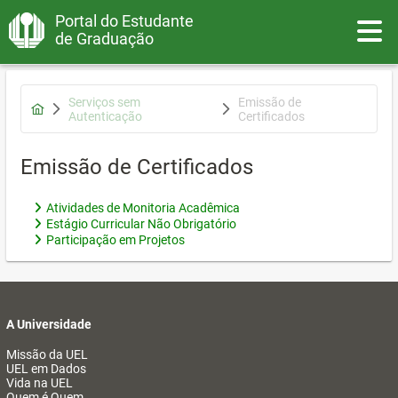
Portal do Estudante
Toggle
de Graduação
Serviços sem
Emissão de
Autenticação
Certificados
Emissão de Certificados
Atividades de Monitoria Acadêmica
Estágio Curricular Não Obrigatório
Participação em Projetos
A Universidade
Missão da UEL
UEL em Dados
Vida na UEL
Quem é Quem