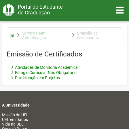
Portal do Estudante
Toggle
de Graduação
Serviços sem
Emissão de
Autenticação
Certificados
Emissão de Certificados
Atividades de Monitoria Acadêmica
Estágio Curricular Não Obrigatório
Participação em Projetos
A Universidade
Missão da UEL
UEL em Dados
Vida na UEL
Quem é Quem