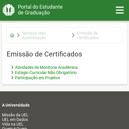
Portal do Estudante
Toggle
de Graduação
Serviços sem
Emissão de
Autenticação
Certificados
Emissão de Certificados
Atividades de Monitoria Acadêmica
Estágio Curricular Não Obrigatório
Participação em Projetos
A Universidade
Missão da UEL
UEL em Dados
Vida na UEL
Quem é Quem