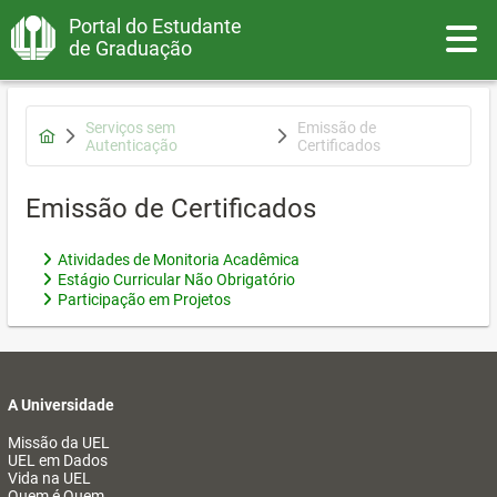
Portal do Estudante
Toggle
de Graduação
Serviços sem
Emissão de
Autenticação
Certificados
Emissão de Certificados
Atividades de Monitoria Acadêmica
Estágio Curricular Não Obrigatório
Participação em Projetos
A Universidade
Missão da UEL
UEL em Dados
Vida na UEL
Quem é Quem