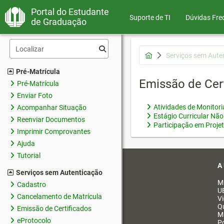
Portal do Estudante
Suporte de TI
Dúvidas Fre
de Graduação
Serviços sem Aute
Pré-Matrícula
Emissão de Cer
Pré-Matrícula
Enviar Foto
Atividades de Monitor
Acompanhar Situação
Estágio Curricular Não
Reenviar Documentos
Participação em Proje
Imprimir Comprovantes
Ajuda
Tutorial
A
Serviços sem Autenticação
M
Cadastro
U
Cancelamento de Matrícula
V
Q
Emissão de Certificados
M
eProtocolo
Po