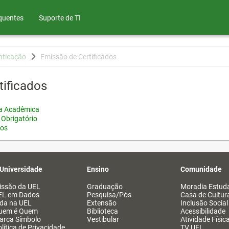
quentes
Suporte de TI
nticação
Emissão de Certificados
tificados
ia Acadêmica
 Obrigatório
tos
 Universidade
Ensino
Comunidade
issão da UEL
Graduação
Moradia Estuda
EL em Dados
Pesquisa/Pós
Casa de Cultur
ida na UEL
Extensão
Inclusão Social
uem é Quem
Biblioteca
Acessibilidade
arca Símbolo
Vestibular
Atividade Físic
lítica de Privacidade
TV UEL