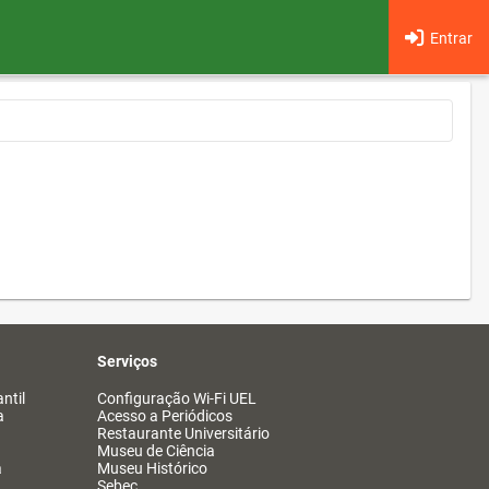
Entrar
Serviços
ntil
Configuração Wi-Fi UEL
a
Acesso a Periódicos
Restaurante Universitário
Museu de Ciência
a
Museu Histórico
Sebec