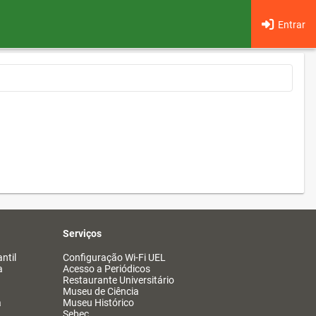
Entrar
Serviços
ntil
Configuração Wi-Fi UEL
a
Acesso a Periódicos
Restaurante Universitário
Museu de Ciência
a
Museu Histórico
Sebec