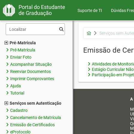
Portal do Estudante
Suporte de TI
Dúvidas Fre
de Graduação
Serviços sem Aute
Pré-Matrícula
Emissão de Cer
Pré-Matrícula
Enviar Foto
Atividades de Monitor
Acompanhar Situação
Estágio Curricular Não
Reenviar Documentos
Participação em Proje
Imprimir Comprovantes
Ajuda
Tutorial
A
Serviços sem Autenticação
M
Cadastro
U
Cancelamento de Matrícula
V
Q
Emissão de Certificados
M
eProtocolo
Po