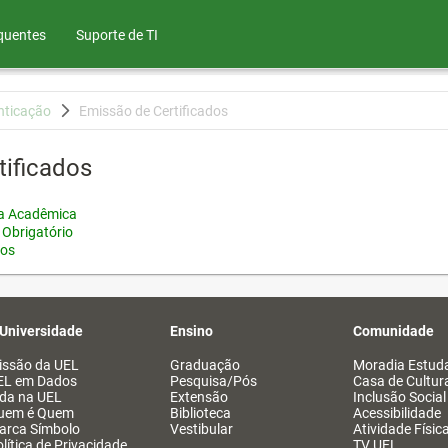
quentes
Suporte de TI
nticação
Emissão de Certificados
tificados
ia Acadêmica
 Obrigatório
tos
 Universidade
Ensino
Comunidade
issão da UEL
Graduação
Moradia Estuda
EL em Dados
Pesquisa/Pós
Casa de Cultur
ida na UEL
Extensão
Inclusão Social
uem é Quem
Biblioteca
Acessibilidade
arca Símbolo
Vestibular
Atividade Físic
lítica de Privacidade
TV UEL