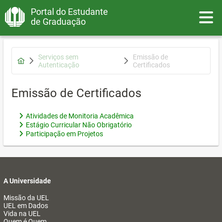
Portal do Estudante
Toggle
de Graduação
Serviços sem
Emissão de
Autenticação
Certificados
Emissão de Certificados
Atividades de Monitoria Acadêmica
Estágio Curricular Não Obrigatório
Participação em Projetos
A Universidade
Missão da UEL
UEL em Dados
Vida na UEL
Quem é Quem