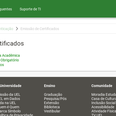
quentes
Suporte de TI
nticação
Emissão de Certificados
tificados
ia Acadêmica
 Obrigatório
tos
 Universidade
Ensino
Comunidade
issão da UEL
Graduação
Moradia Estuda
EL em Dados
Pesquisa/Pós
Casa de Cultur
ida na UEL
Extensão
Inclusão Social
uem é Quem
Biblioteca
Acessibilidade
arca Símbolo
Vestibular
Atividade Físic
lítica de Privacidade
TV UEL