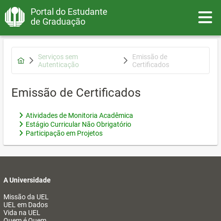
Portal do Estudante
Toggle
de Graduação
Serviços sem
Emissão de
Autenticação
Certificados
Emissão de Certificados
Atividades de Monitoria Acadêmica
Estágio Curricular Não Obrigatório
Participação em Projetos
A Universidade
Missão da UEL
UEL em Dados
Vida na UEL
Quem é Quem