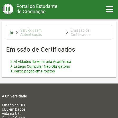
Portal do Estudante
Toggle
de Graduação
Serviços sem
Emissão de
Autenticação
Certificados
Emissão de Certificados
Atividades de Monitoria Acadêmica
Estágio Curricular Não Obrigatório
Participação em Projetos
A Universidade
Missão da UEL
UEL em Dados
Vida na UEL
Quem é Quem