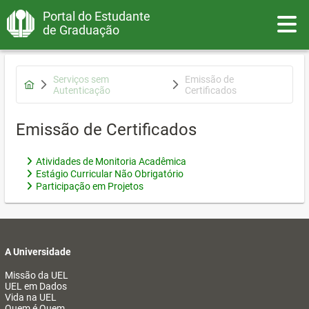
Portal do Estudante
Toggle
de Graduação
Serviços sem
Emissão de
Autenticação
Certificados
Emissão de Certificados
Atividades de Monitoria Acadêmica
Estágio Curricular Não Obrigatório
Participação em Projetos
A Universidade
Missão da UEL
UEL em Dados
Vida na UEL
Quem é Quem