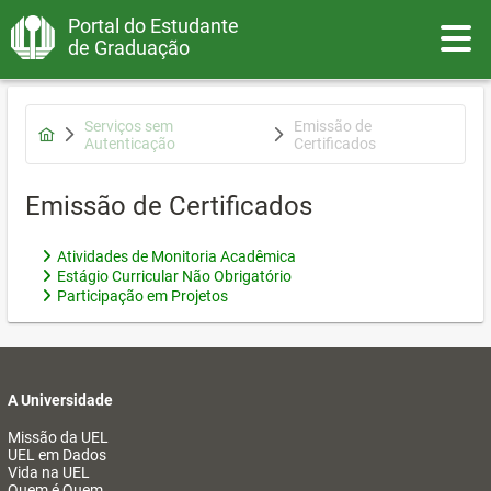
Portal do Estudante
Toggle
de Graduação
Serviços sem
Emissão de
Autenticação
Certificados
Emissão de Certificados
Atividades de Monitoria Acadêmica
Estágio Curricular Não Obrigatório
Participação em Projetos
A Universidade
Missão da UEL
UEL em Dados
Vida na UEL
Quem é Quem