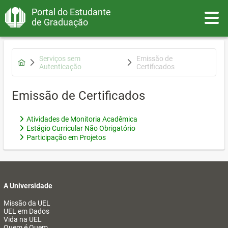
Portal do Estudante
Toggle
de Graduação
Serviços sem
Emissão de
Autenticação
Certificados
Emissão de Certificados
Atividades de Monitoria Acadêmica
Estágio Curricular Não Obrigatório
Participação em Projetos
A Universidade
Missão da UEL
UEL em Dados
Vida na UEL
Quem é Quem