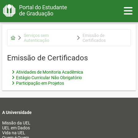
Portal do Estudante
Toggle
de Graduação
Serviços sem
Emissão de
Autenticação
Certificados
Emissão de Certificados
Atividades de Monitoria Acadêmica
Estágio Curricular Não Obrigatório
Participação em Projetos
A Universidade
Missão da UEL
UEL em Dados
Vida na UEL
Quem é Quem