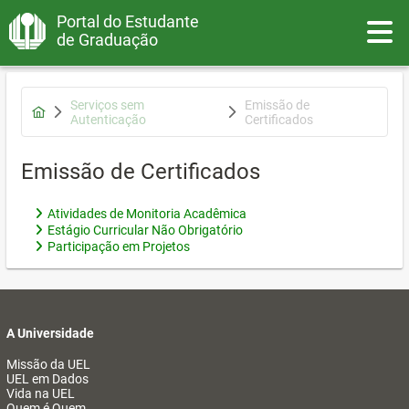
Portal do Estudante
Toggle
de Graduação
Serviços sem
Emissão de
Autenticação
Certificados
Emissão de Certificados
Atividades de Monitoria Acadêmica
Estágio Curricular Não Obrigatório
Participação em Projetos
A Universidade
Missão da UEL
UEL em Dados
Vida na UEL
Quem é Quem