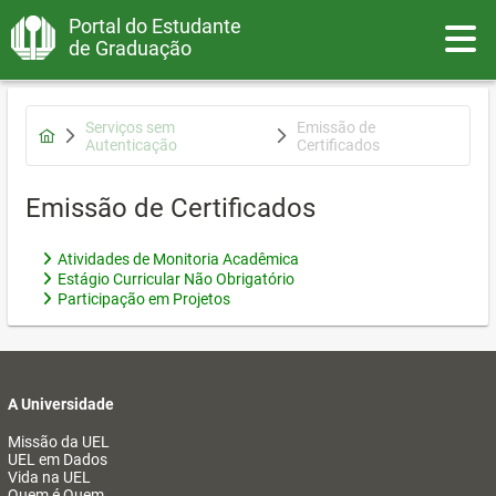
Portal do Estudante
Toggle
de Graduação
Serviços sem
Emissão de
Autenticação
Certificados
Emissão de Certificados
Atividades de Monitoria Acadêmica
Estágio Curricular Não Obrigatório
Participação em Projetos
A Universidade
Missão da UEL
UEL em Dados
Vida na UEL
Quem é Quem