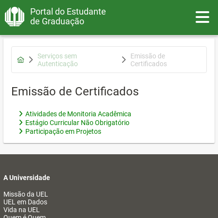
Portal do Estudante
Toggle
de Graduação
Serviços sem
Emissão de
Autenticação
Certificados
Emissão de Certificados
Atividades de Monitoria Acadêmica
Estágio Curricular Não Obrigatório
Participação em Projetos
A Universidade
Missão da UEL
UEL em Dados
Vida na UEL
Quem é Quem