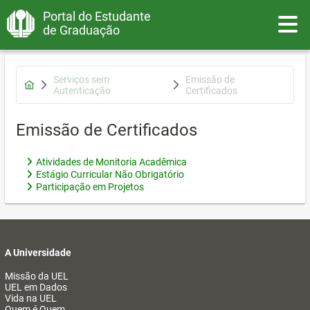
Portal do Estudante
Toggle
de Graduação
Serviços sem
Emissão de
Autenticação
Certificados
Emissão de Certificados
Atividades de Monitoria Acadêmica
Estágio Curricular Não Obrigatório
Participação em Projetos
A Universidade
Missão da UEL
UEL em Dados
Vida na UEL
Quem é Quem