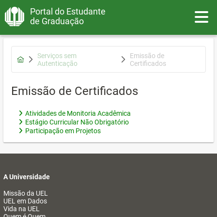
Portal do Estudante
Toggle
de Graduação
Serviços sem
Emissão de
Autenticação
Certificados
Emissão de Certificados
Atividades de Monitoria Acadêmica
Estágio Curricular Não Obrigatório
Participação em Projetos
A Universidade
Missão da UEL
UEL em Dados
Vida na UEL
Quem é Quem